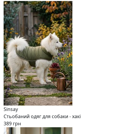
Sinsay
Стьобаний одяг для собаки - хакі
389 грн