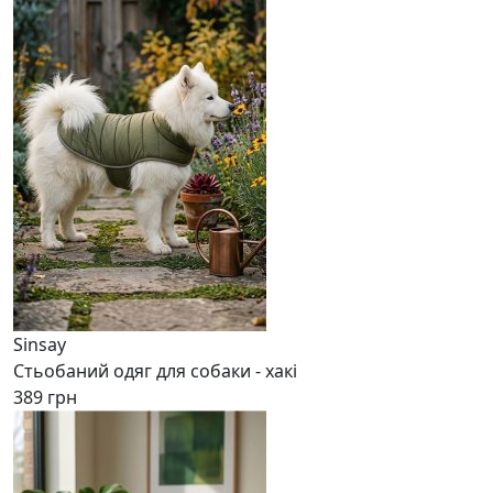
Sinsay
Стьобаний одяг для собаки - хакі
389 грн