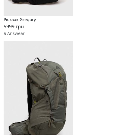
Рюкзак Gregory
5999 грн
в Answear