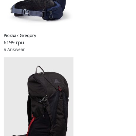
Рюкзак Gregory
6199 грн
в Answear