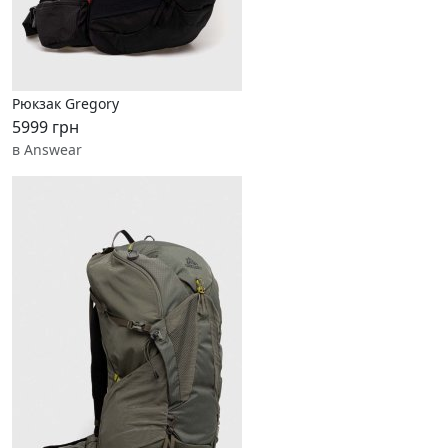
Рюкзак Gregory
5999 грн
в Answear