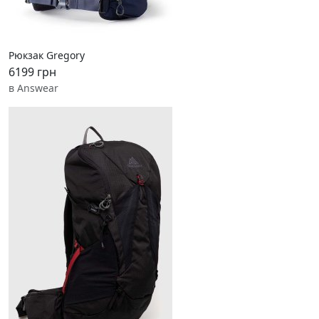
Рюкзак Gregory
6199 грн
в Answear