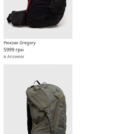
Рюкзак Gregory
5999 грн
в Answear