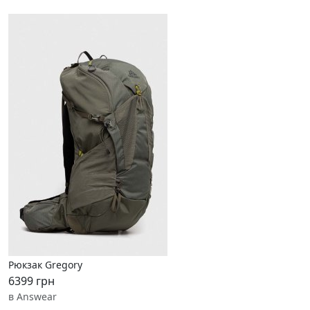
Рюкзак Gregory
6399 грн
в Answear