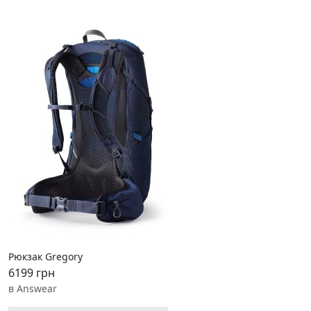
Рюкзак Gregory
6199 грн
в Answear