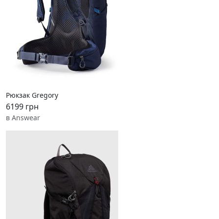
Рюкзак Gregory
6199 грн
в Answear