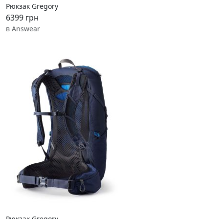
Рюкзак Gregory
6399 грн
в Answear
Рюкзак Gregory