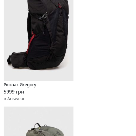
Рюкзак Gregory
5999 грн
в Answear