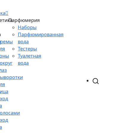
ка
етика
Парфюмерия
Наборы
а
Парфюмированная
и
Кремы
вода
ля
Тестеры
оны
Туалетная
округ
вода
лаз
ыворотки
ля
ица
ход
а
олосами
ход
а