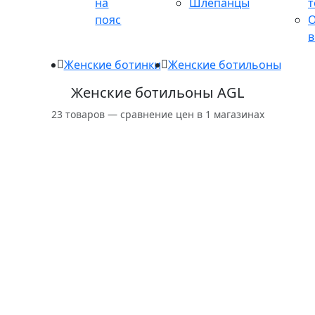
на
Шлепанцы
т
пояс
в
Женские ботинки
Женские ботильоны
Женские ботильоны AGL
23 товаров — сравнение цен в 1 магазинах